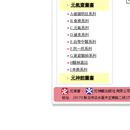
元氣齋圖書
A 健腦明目系列
B 食療系列
C 元氣系列
D 健美系列
E 自學中醫系列
F 想一想系列
G 家庭醫師系列
H醫林叢話
I 奇療系列
元神館圖書