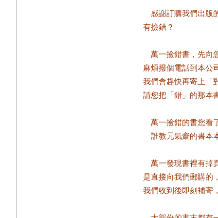
感謝訂購我們出版
有撿錯？
萬一撿錯書，先向
麻煩撥個電話到本公
我們會趕快再寄上「
請您把「錯」的那本
萬一撿錯的書您看
誰教元氣齋的書本
萬一發現書裡有掉
是直接向我們郵購的
我們收到後即刻補寄
大部份的書末都有