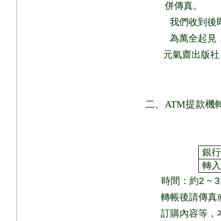
併
傳真
。
我們收到後
為萬全起見
元氣齋出版社
二、
ATM
提款機
銀
轉
時間：
約
2 ~ 3
轉帳後請傳真
訂購內容等，