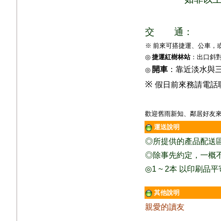
交
通：
※ 前來可搭捷運、公車，
◎
捷運紅樹林站
：出口斜
開車
：靠近淡水與
◎
※
假日前來務請電話
歡迎舊雨新知、鄰居好友來
運送說明
◎
所提供的產品配送
◎除事先約定，一概
◎
1 ~ 2
本
以印刷品平
其他說明
親愛的讀友