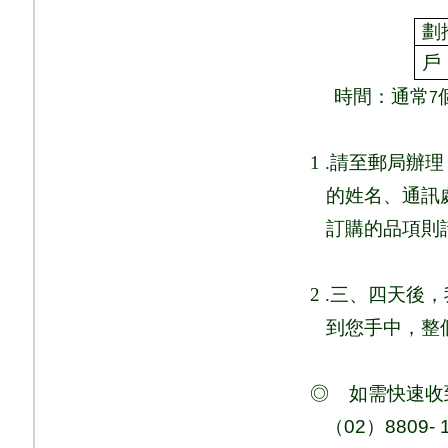
劃
戶
時間：通常
7
1 .
請至郵局辦理
的姓名、通訊
訂購的品項則
2 .
三、四天後，
到您手中，整
◎
如需快速收
（
02
）
8809- 