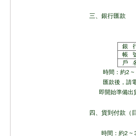
三、銀行匯款
銀
帳
戶
時間：
約
2 ~
匯款後，請
即
開始準備出
四、貨到付款（
時間：
約
2 ~ 