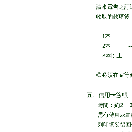
請來電告之訂
收取的款項後
1
本
-
2
本
-
3
本以上
-
◎必須在家等
五、信用卡簽帳
時間：
約
2 ~ 
需有傳真或
電
列印填妥後回