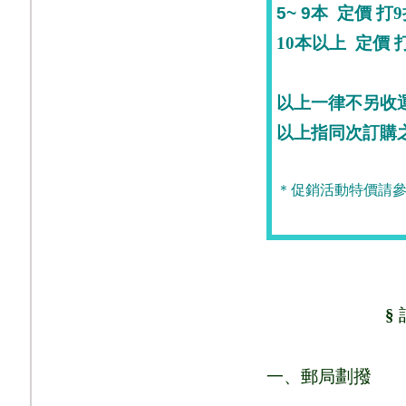
5~ 9
本
定價
打9
10
本
以上
定價
打
以上一律不另收
以上指同次訂購
＊促銷活動特價請參
§
劃撥
一、郵局