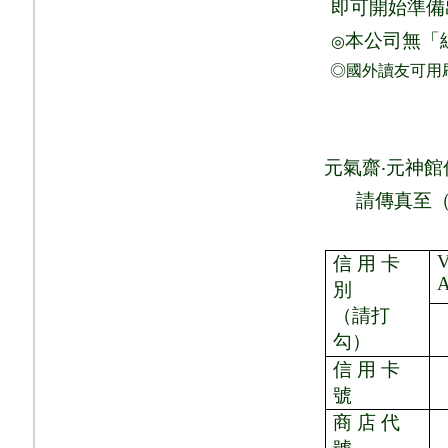
即可
開始準備
本公司無「
◎
◎國外讀友可用
元氣齋
‧
元神館
請
傳真至
V
信 用 卡
別
（請打
勾）
信 用 卡
號
商 店 代