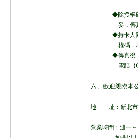
◆除授權碼、商
妥，
傳
◆持卡人同意依
權
碼，
◆傳真後，請
電話
（
六、歡迎親臨本
地
址：新北市
營業時間：週一
~
如非以