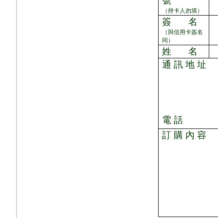
號
（持卡人勿填）
簽
名
（與信用卡簽名
同）
姓
名
通 訊 地 址
電 話
訂 購 內 容