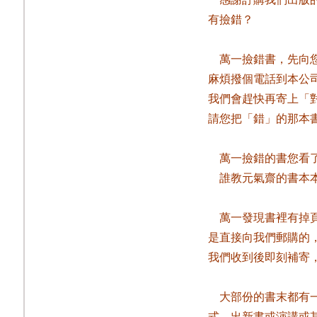
有撿錯？
萬一撿錯書，先向
麻煩撥個電話到本公
我們會趕快再寄上「
請您把「錯」的那本
萬一撿錯的書您看
誰教元氣齋的書本
萬一發現書裡有掉
是直接向我們郵購的
我們收到後即刻補寄
大部份的書末都有
式，出新書或演講或