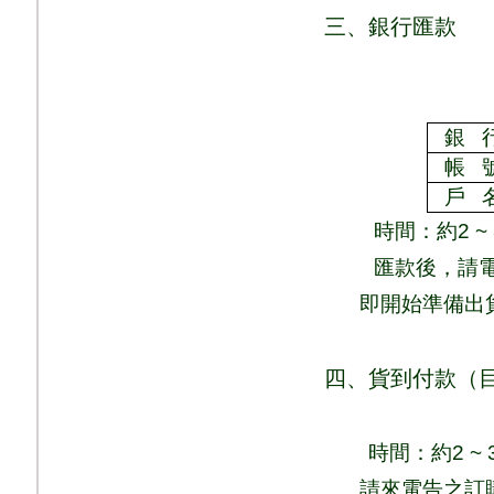
三、銀行匯款
銀
帳
戶
時間：
約
2 ~
匯款後，請
即
開始準備出
四、貨到付款（
時間：
約
2 ~ 
請來電告之訂