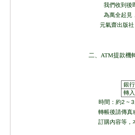
我們收到後
為萬全起見
元氣齋出版社
二、
ATM
提款機
銀
轉
時間：
約
2 ~ 3
轉帳後請傳真
訂購內容等，