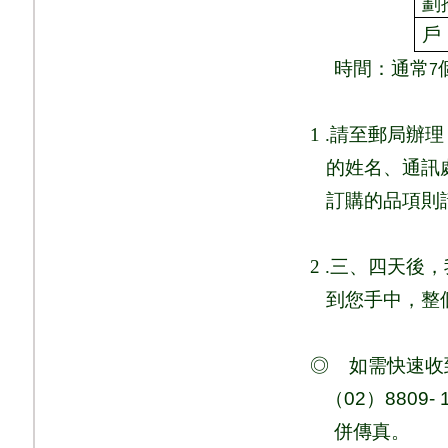
劃
戶
時間：通常
7
1 .
請至郵局辦理
的姓名、通訊
訂購的品項則
2 .
三、四天後，
到您手中，整
◎
如需快速收
（
02
）
8809- 
併
傳真
。