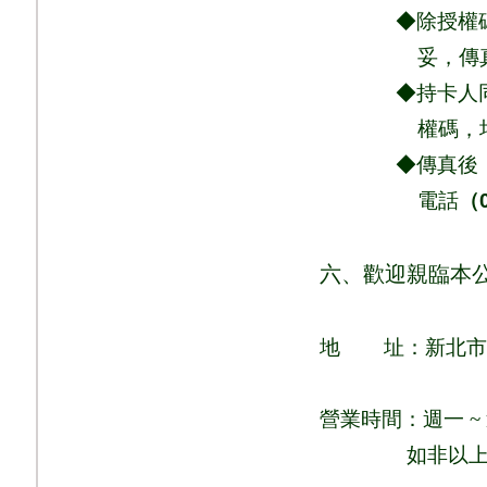
◆除授權碼、商
妥，
傳
◆持卡人同意依
權
碼，
◆傳真後，請
電話
（
六、歡迎親臨本
地
址：新北市
營業時間：週一
~
如非以