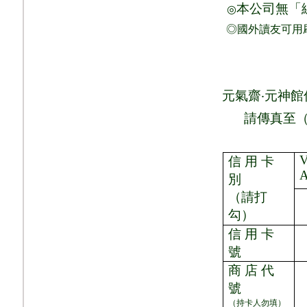
本公司無「
◎
◎國外讀友可用
元氣齋
‧
元神館
請
傳真至
V
信 用 卡
別
（請打
勾）
信 用 卡
號
商 店 代
號
（持卡人勿填）