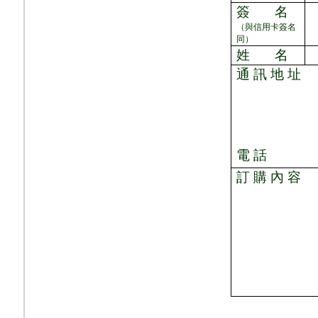
簽
名
（與信用卡簽名
同）
姓
名
通 訊 地 址
電 話
訂 購 內 容