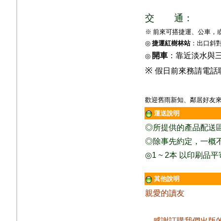
交
通：
※ 前來可搭捷運、公車，
◎
捷運紅樹林站
：出口斜
開車
：靠近淡水與
◎
※
假日前來務請電話
歡迎舊雨新知、鄰居好友來
運送說明
◎
所提供的產品配送
◎除事先約定，一概
◎
1 ~ 2
本
以印刷品平
其他說明
親愛的讀友
感謝訂購我們出版