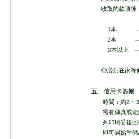
收取的款項後
1
本
-
2
本
-
3
本以上
-
◎必須在家等
五、信用卡簽帳
時間：
約
2 ~ 
需有傳真或
電
列印填妥後回
即可
開始準備