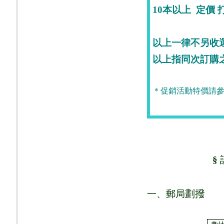
10
本
以上
定價
打
以上一律不另收
以上指同次訂購
＊促銷活動特價請參
§
劃撥
一、郵局