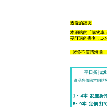
親愛的讀友
本網站的「購物車
要訂購的書名，E-M
諸多不便請海涵，
平日折扣說
商品售價除本網站
1 ~ 4
本
恕無折
5~ 9
本
定價
打9