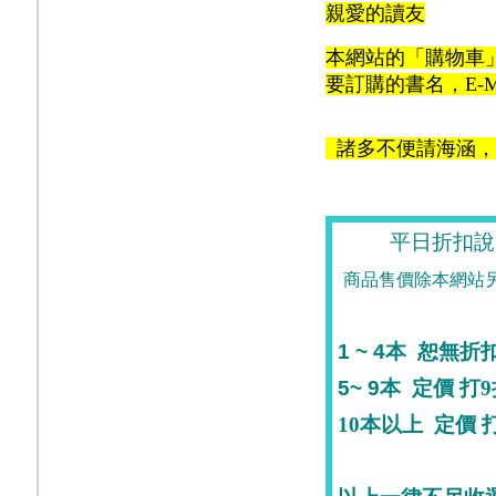
親愛的讀友
本網站的「購物車
要訂購的書名，E-M
諸多不便請海涵，
平日折扣說
商品售價除本網站
1 ~ 4
本
恕無折
5~ 9
本
定價
打9
10
本
以上
定價
打