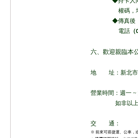
◆持卡人同意依
權
碼，
◆傳真後，請
電話
（
六、歡迎親臨本
地
址：新北市
營業時間：週一
~
如非以
交
通：
※ 前來可搭捷運、公車，