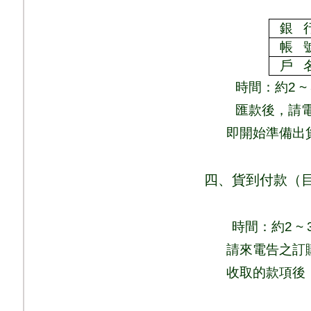
銀
帳
戶
時間：
約
2 ~
匯款後，請
即
開始準備出
四、貨到付款（
時間：
約
2 ~ 
請來電告之訂
收取的款項後