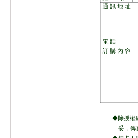
通 訊 地 址
電 話
訂 購 內 容
◆除授權碼、商
妥，
傳