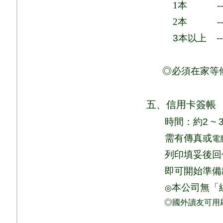
1
本
-
2
本
-
3
本以上
-
◎必須在家等
五、信用卡簽帳
時間：
約
2 ~ 
需有傳真或
電
列印填妥後回
即可
開始準備
本公司無「
◎
◎國外讀友可用