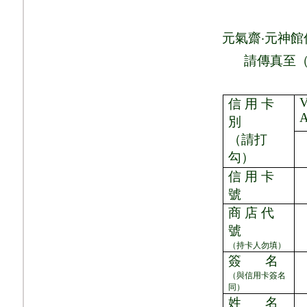
元氣齋
‧
元神館
請
傳真至
V
信 用 卡
別
（請打
勾）
信 用 卡
號
商 店 代
號
（持卡人勿填）
簽
名
（與信用卡簽名
同）
姓
名