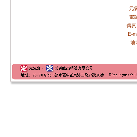
元
電
傳真
E-m
地址 25170