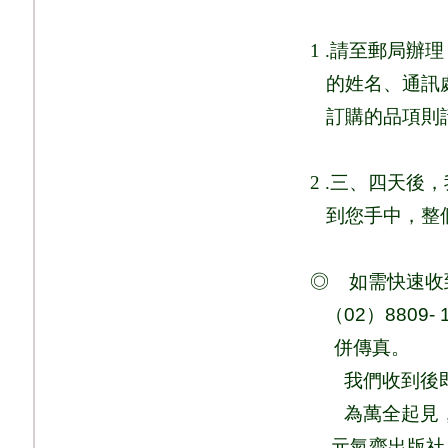
1 .
請至郵局辦理
的姓名、通訊
訂購的品項則
2 .
三、四天後，
到您手中，整
◎
如需快速收
（
02
）
8809- 
併
傳真
。
我們收到後
為萬全起見
元氣齋出版社