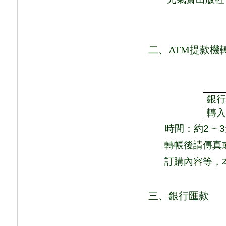
二、
ATM
提款機
銀
轉
時間：
約
2 ~ 3
轉帳後請傳真
訂購內容等，
三、銀行匯款