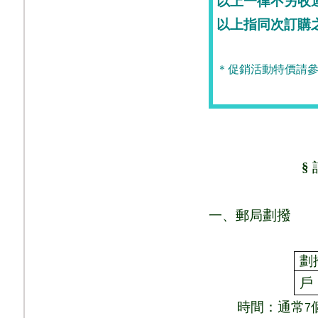
以上一律不另收
以上指同次訂購
＊促銷活動特價請參
§
劃撥
一、郵局
劃
戶
時間：通常
7