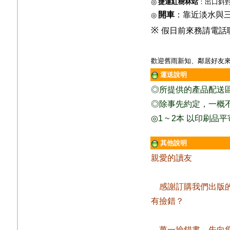
◎
捷運紅樹林站
：出口斜
開車
：靠近淡水與
◎
※
假日前來務請電話
歡迎舊雨新知、鄰居好友來
運送說明
◎
所提供的產品配送
◎除事先約定，一概
◎
1 ~ 2
本
以印刷品平
其他說明
親愛的讀友
感謝訂購我們出版
有撿錯？
萬一撿錯書，先向