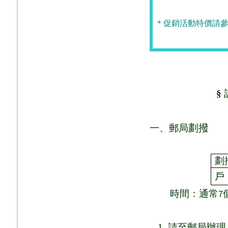
＊促銷活動特價請參
§
劃撥
一、郵局
劃
戶
時間：通常
7
1 .
請至郵局辦理