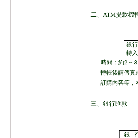
二、
ATM
提款機
銀
轉
時間：
約
2 ~ 3
轉帳後請傳真
訂購內容等，
三、銀行匯款
銀