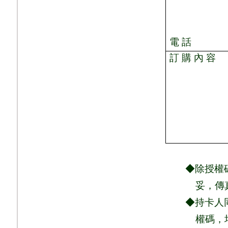
電 話
訂 購 內 容
◆除授權碼、商
妥，
傳
◆持卡人同意依
權
碼，