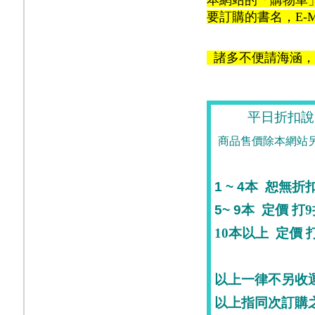
本網站的「購物車
要訂購的書名，E-M
諸多不便請海涵，
平日折扣說
商品售價除本網站
1 ~ 4
本
恕無折
5~ 9
本
定價
打9
10
本
以上
定價
打
以上一律不另收
以上指同次訂購