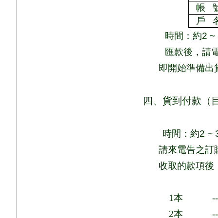
帳
戶
時間：
約
2 ~
匯款後，請
即
開始準備出
四、貨到付款（
時間：
約
2 ~ 
請來電告之訂
收取的款項後
1
本
-
2
本
-