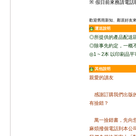
※
假日前來務請電話
歡迎舊雨新知、鄰居好友來
運送說明
◎
所提供的產品配送
◎除事先約定，一概
◎
1 ~ 2
本
以印刷品平
其他說明
親愛的讀友
感謝訂購我們出版
有撿錯？
萬一撿錯書，先向
麻煩撥個電話到本公