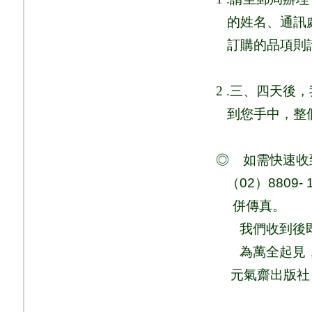
的姓名、通訊
訂購的品項則
2 .
三、四天後，
到您手中，整
◎
如需快速收
（
02
）
8809- 
併
傳真
。
我們收到後
為萬全起見
元氣齋出版社