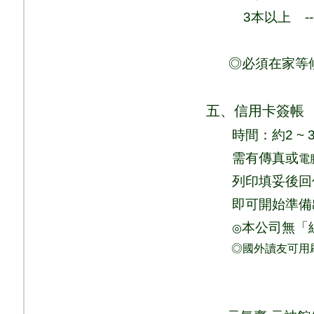
3
本以上
-
◎必須在家等
五、信用卡簽帳
時間：
約
2 ~ 
需有傳真或
電
列印填妥後回
即可
開始準備
本公司無「
◎
◎國外讀友可用