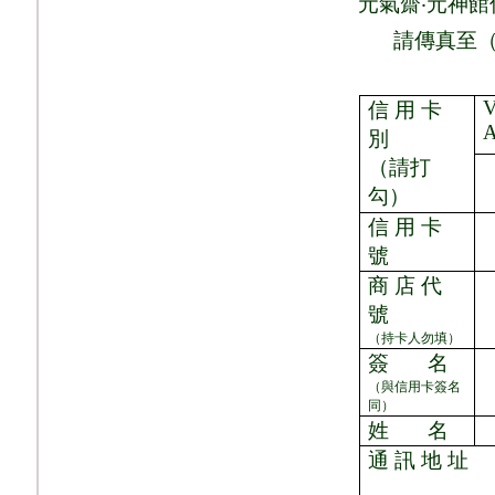
元氣齋
‧
元神館
請
傳真至
V
信 用 卡
別
（請打
勾）
信 用 卡
號
商 店 代
號
（持卡人勿填）
簽
名
（與信用卡簽名
同）
姓
名
通 訊 地 址