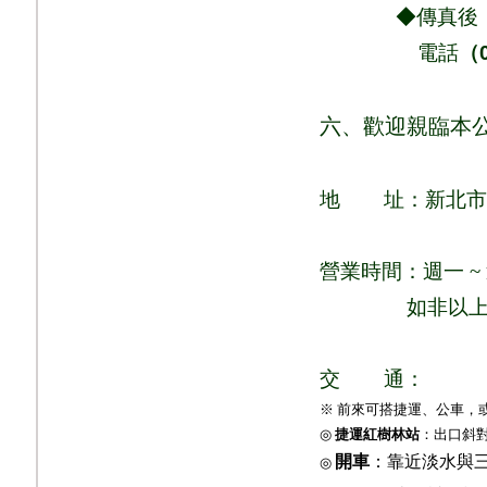
◆傳真後，請
電話
（
六、歡迎親臨本
地
址：新北市
營業時間：週一
~
如非以
交
通：
※ 前來可搭捷運、公車，
◎
捷運紅樹林站
：出口斜
開車
：靠近淡水與
◎