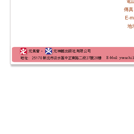
電
傳真
E-m
地址 25170