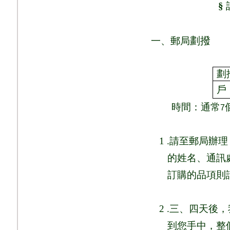
§
劃撥
一、郵局
劃
戶
時間：通常
7
1 .
請至郵局辦理
的姓名、通訊
訂購的品項則
2 .
三、四天後，
到您手中，整