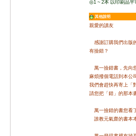
◎
1 ~ 2
本
以印刷品平
其他說明
親愛的讀友
感謝訂購我們出版
有撿錯？
萬一撿錯書，先向
麻煩撥個電話到本公
我們會趕快再寄上「
請您把「錯」的那本
萬一撿錯的書您看
誰教元氣齋的書本
萬一發現書裡有掉