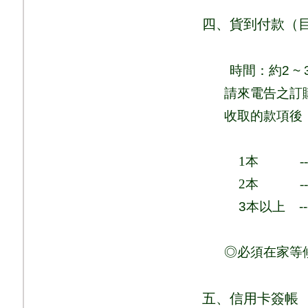
四、貨到付款（
時間：
約
2 ~ 
請來電告之訂
收取的款項後
1
本
-
2
本
-
3
本以上
-
◎必須在家等
五、信用卡簽帳