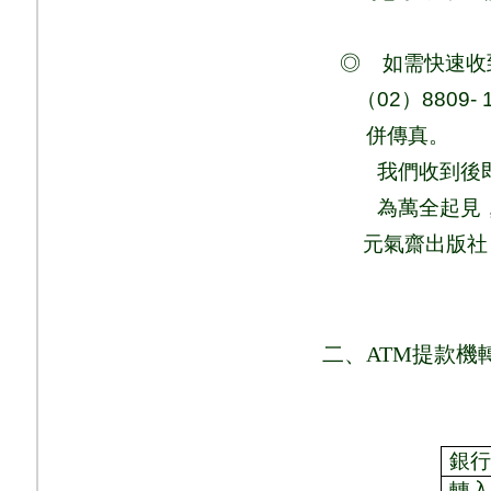
◎
如需快速收
（
02
）
8809- 
併
傳真
。
我們收到後
為萬全起見
元氣齋出版社
二、
ATM
提款機
銀
轉