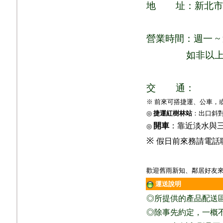
地
址：新北市
營業時間：週一
~
如非以
交
通：
※ 前來可搭捷運、公車，
◎
捷運紅樹林站
：出口斜
開車
：靠近淡水與
◎
※
假日前來務請電話
歡迎舊雨新知、鄰居好友來
運送說明
◎
所提供的產品配送
◎除事先約定，一概