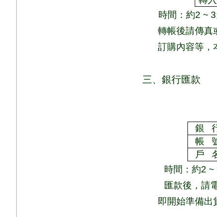
時間：
約
2 ~ 3
轉帳後請傳真
訂購內容等，
三、銀行匯款
銀
帳
戶
時間：
約
2 ~
匯款後，請
即
開始準備出