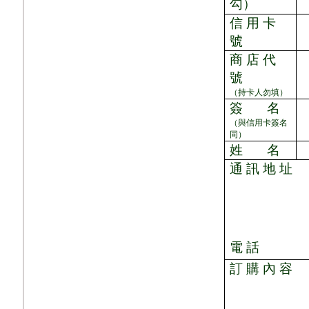
勾）
信 用 卡
號
商 店 代
號
（持卡人勿填）
簽
名
（與信用卡簽名
同）
姓
名
通 訊 地 址
電 話
訂 購 內 容