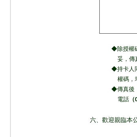
◆除授權碼、商
妥，
傳
◆持卡人同意依
權
碼，
◆傳真後，請
電話
（
六、歡迎親臨本