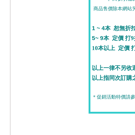
商品售價除本網站
1 ~ 4
本
恕無折
5~ 9
本
定價
打9
10
本
以上
定價
打
以上一律不另收
以上指同次訂購
＊促銷活動特價請參