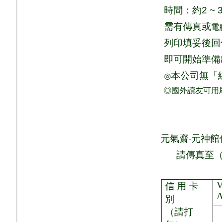
時間：
約
2 ~ 
需有傳真或
電
列印填妥後回
即可
開始準備
本公司無「
◎
◎國外讀友可用
元氣齋
‧
元神館
請
傳真至
V
信 用 卡
別
（請打