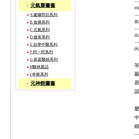
元氣齋圖書
IS
A 健腦明目系列
規
B 食療系列
C 元氣系列
出
D 健美系列
E 自學中醫系列
內
F 想一想系列
G 家庭醫師系列
H醫林叢話
I 奇療系列
元神館圖書