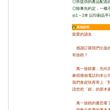
◎
所提供的產品配送
◎除事先約定，一概
◎
1 ~ 2
本
以印刷品平
其他說明
親愛的讀友
感謝訂購我們出版
有撿錯？
萬一撿錯書，先向
麻煩撥個電話到本公
我們會趕快再寄上「
請您把「錯」的那本
萬一撿錯的書您看
誰教元氣齋的書本