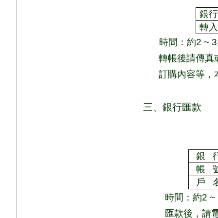
銀
轉
時間：
約
2 ~ 3
轉帳後請傳真
訂購內容等，
三、銀行匯款
銀
帳
戶
時間：
約
2 ~
匯款後，請