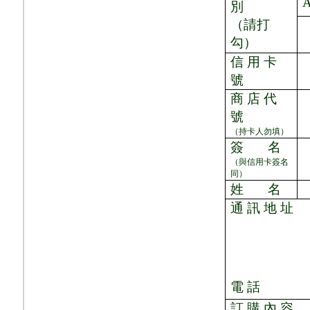
別
（請打
勾）
信 用 卡
號
商 店 代
號
（持卡人勿填）
簽
名
（與信用卡簽名
同）
姓
名
通 訊 地 址
電 話
訂 購 內 容