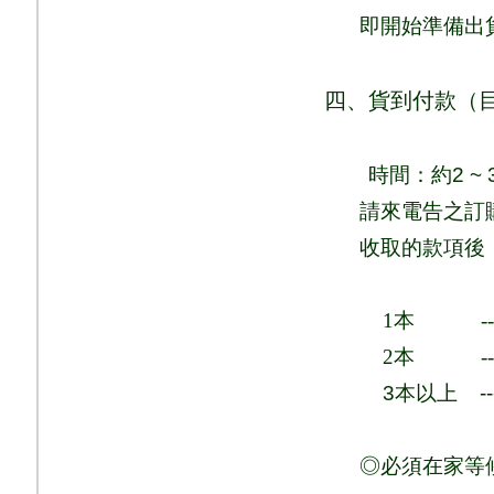
即
開始準備出
四、貨到付款（
時間：
約
2 ~ 
請來電告之訂
收取的款項後
1
本
-
2
本
-
3
本以上
-
◎必須在家等