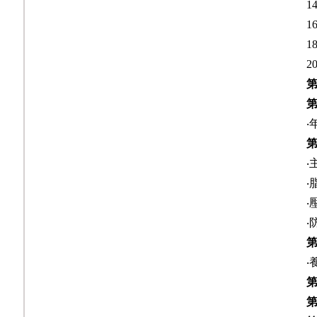
1
1
1
2
‧
‧
‧
‧
‧
‧