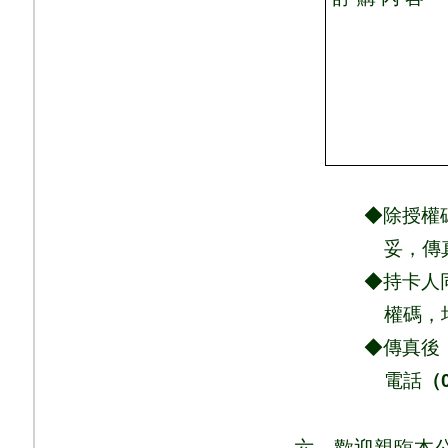
◆除授權碼、商
妥，
傳
◆持卡人同意依
權
碼，
◆傳真後，請
電話
（
六、歡迎親臨本