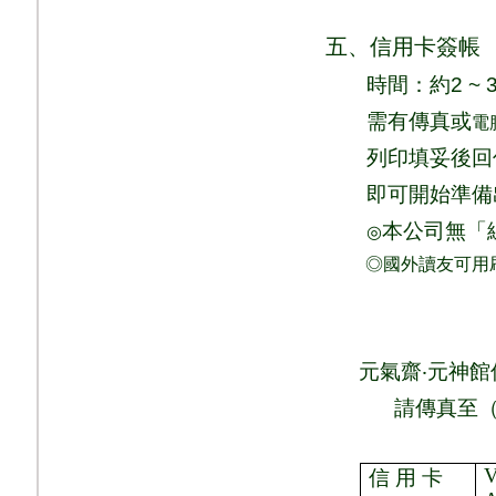
五、信用卡簽帳
時間：
約
2 ~ 
需有傳真或
電
列印填妥後回
即可
開始準備
本公司無「
◎
◎國外讀友可用
元氣齋
‧
元神館
請
傳真至
V
信 用 卡