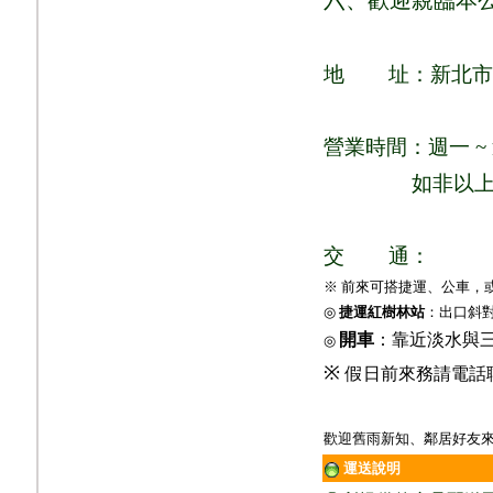
地
址：新北市
營業時間：週一
~
如非以
交
通：
※ 前來可搭捷運、公車，
◎
捷運紅樹林站
：出口斜
開車
：靠近淡水與
◎
※
假日前來務請電話
歡迎舊雨新知、鄰居好友來
運送說明