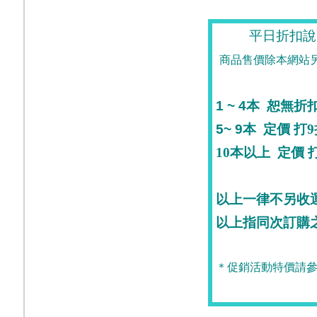
平日折扣說
商品售價除本網站
1 ~ 4
本
恕無折
5~ 9
本
定價
打9
10
本
以上
定價
打
以上一律不另收
以上指同次訂購
＊促銷活動特價請參