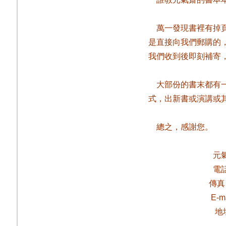
萬一發現書裡有掉
是直接向我們郵購的
我們收到後即刻補寄
大部份的書末都有
式，出新書或演講或
總之，感謝您。
元
電
傳真
E-m
地址 25170