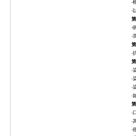
‧
‧
‧
‧
‧
‧
‧
‧
‧
‧
‧