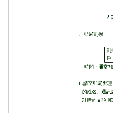
§
劃撥
一、郵局
劃
戶
時間：通常
7
1 .
請至郵局辦理
的姓名、通訊
訂購的品項則