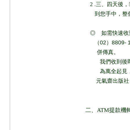
2 .
三、四天後，
到您手中，整
◎
如需快速收
（
02
）
8809- 
併
傳真
。
我們收到後
為萬全起見
元氣齋出版社
二、
ATM
提款機