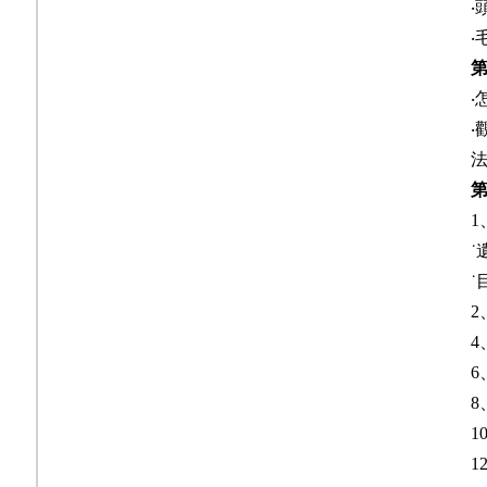
‧
‧
‧
‧
1
˙
2
4
6
8
1
1