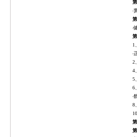
‧
‧
1
‧
2
4
5
6
‧
8
1