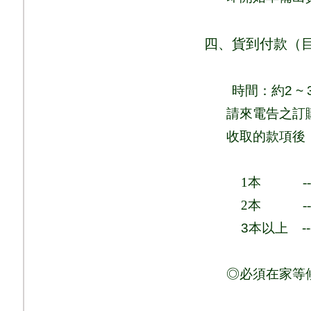
四、貨到付款（
時間：
約
2 ~ 
請來電告之訂
收取的款項後
1
本
-
2
本
-
3
本以上
-
◎必須在家等