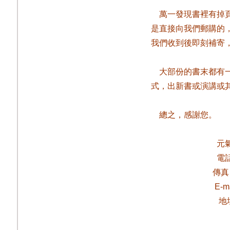
萬一發現書裡有掉
是直接向我們郵購的
我們收到後即刻補寄
大部份的書末都有
式，出新書或演講或
總之，感謝您。
元
電
傳真
E-m
地址 25170