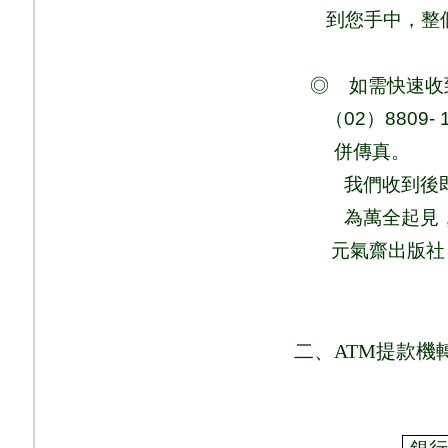
到您手中，整
◎
如需快速收
（
02
）
8809- 
併
傳真
。
我們收到後
為萬全起見
元氣齋出版社
二、
ATM
提款機