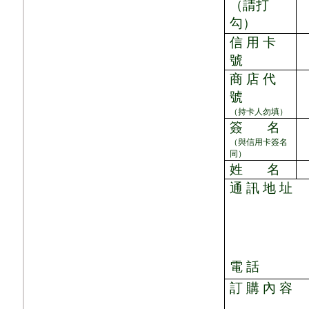
（請打
勾）
信 用 卡
號
商 店 代
號
（持卡人勿填）
簽
名
（與信用卡簽名
同）
姓
名
通 訊 地 址
電 話
訂 購 內 容