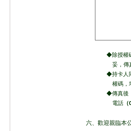
◆除授權碼、商
妥，
傳
◆持卡人同意依
權
碼，
◆傳真後，請
電話
（
六、歡迎親臨本