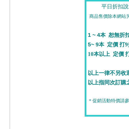
平日折扣說
商品售價除本網站
1 ~ 4
本
恕無折
5~ 9
本
定價
打9
10
本
以上
定價
打
以上一律不另收
以上指同次訂購
＊促銷活動特價請參