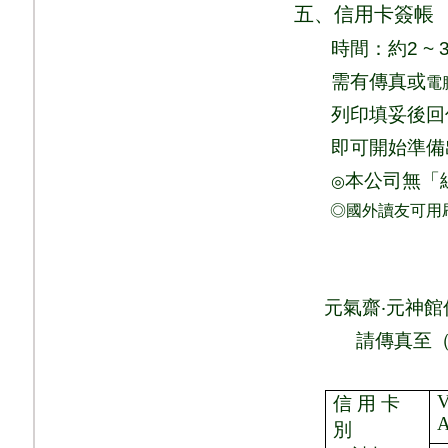
五、信用卡簽帳
時間：
約
2 ~ 
需有傳真或
電
列印填妥後回
即可
開始準備
本公司無「
◎
◎國外讀友可用
元氣齋
‧
元神館
請
傳真至
V
信 用 卡
別