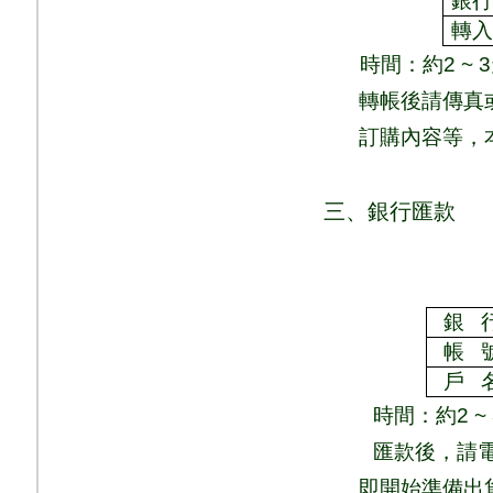
銀
轉
時間：
約
2 ~ 3
轉帳後請傳真
訂購內容等，
三、銀行匯款
銀
帳
戶
時間：
約
2 ~
匯款後，請
即
開始準備出