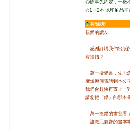
◎除事先約定，一概
◎
1 ~ 2
本
以印刷品平
其他說明
親愛的讀友
感謝訂購我們出版
有撿錯？
萬一撿錯書，先向
麻煩撥個電話到本公
我們會趕快再寄上「
請您把「錯」的那本
萬一撿錯的書您看
誰教元氣齋的書本