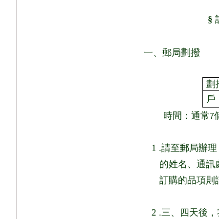
§
劃撥
一、郵局
劃
戶
時間：通常
7
1 .
請至郵局辦理
的姓名、通訊
訂購的品項則
2 .
三、四天後，