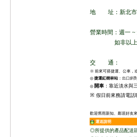
地
址：新北市
營業時間：週一
~
如非以
交
通：
※ 前來可搭捷運、公車，
◎
捷運紅樹林站
：出口斜
開車
：靠近淡水與
◎
※
假日前來務請電話
歡迎舊雨新知、鄰居好友來
運送說明
◎
所提供的產品配送